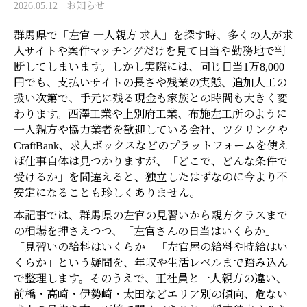
2026.05.12
お知らせ
群馬県で「左官 一人親方 求人」を探す時、多くの人が求
人サイトや案件マッチングだけを見て日当や勤務地で判
断してしまいます。しかし実際には、同じ日当1万8,000
円でも、支払いサイトの長さや残業の実態、追加人工の
扱い次第で、手元に残る現金も家族との時間も大きく変
わります。西澤工業や上別府工業、布施左工所のように
一人親方や協力業者を歓迎している会社、ツクリンクや
CraftBank、求人ボックスなどのプラットフォームを使え
ば仕事自体は見つかりますが、「どこで、どんな条件で
受けるか」を間違えると、独立したはずなのに今より不
安定になることも珍しくありません。
本記事では、群馬県の左官の見習いから親方クラスまで
の相場を押さえつつ、「左官さんの日当はいくらか」
「見習いの給料はいくらか」「左官屋の給料や時給はい
くらか」という疑問を、年収や生活レベルまで踏み込ん
で整理します。そのうえで、正社員と一人親方の違い、
前橋・高崎・伊勢崎・太田などエリア別の傾向、危ない