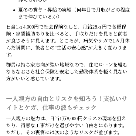
夏冬の賞与・昇給の実績（何年目で月収がどの程度
まで伸びているか）
日当1万4,000円で社会保険なしと、月給28万円で各種保
険・家賃補助ありを比べると、手取りだけを見ると前者
が良さそうに見えます。ところが、病気やケガで1カ月休
んだ瞬間に、後者との“生活の安心感”が大きく変わりま
す。
群馬は持ち家志向が強い地域なので、住宅ローンを組む
ならなおさら社会保険と安定した勤務体系を軽く見ない
方がいいと感じています。
一人親方の自由とリスクを知ろう！支払いサ
イトとケガ、仕事の波もチェック
一人親方の魅力は、日当1万8,000円クラスの現場を狙え
たり、得意な工事だけを選びやすい自由さにあります。
ただし、その裏側には次のようなリスクが並びます。