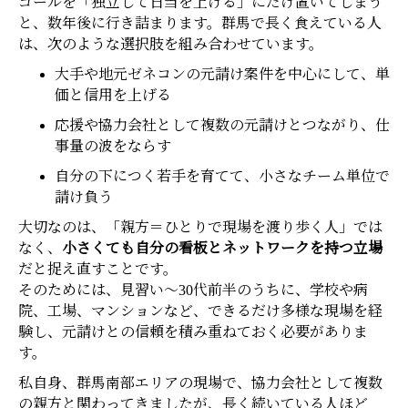
ゴールを「独立して日当を上げる」にだけ置いてしまう
と、数年後に行き詰まります。群馬で長く食えている人
は、次のような選択肢を組み合わせています。
大手や地元ゼネコンの元請け案件を中心にして、単
価と信用を上げる
応援や協力会社として複数の元請けとつながり、仕
事量の波をならす
自分の下につく若手を育てて、小さなチーム単位で
請け負う
大切なのは、「親方＝ひとりで現場を渡り歩く人」では
なく、
小さくても自分の看板とネットワークを持つ立場
だと捉え直すことです。
そのためには、見習い〜30代前半のうちに、学校や病
院、工場、マンションなど、できるだけ多様な現場を経
験し、元請けとの信頼を積み重ねておく必要がありま
す。
私自身、群馬南部エリアの現場で、協力会社として複数
の親方と関わってきましたが、長く続いている人ほど