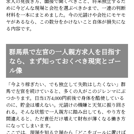
求人の見抜き方、面接で聞くべきこと、将来独立するた
めに今どんな現場と会社を選ぶべきかまで、一連の判断
材料を一本にまとめました。今の元請けや会社にモヤモ
ヤがあるなら、この数分をかけないこと自体が損失にな
る内容です。
群馬県で左官の一人親方求人を目指す
なら、まず知っておくべき現実とゴー
ル像
「今より稼ぎたい、でも独立して失敗はしたくない」群
馬で左官を続けていると、多くの人がこのジレンマにぶ
つかります。日当1万4,000円前後で身体を酷使している
のに、貯金は増えない。元請けの機嫌と天気に振り回さ
れる。そんな状態で一人親方に踏み出しても、やり方を
間違えると、ただ責任だけ増えて財布が薄くなる働き方
になってしまいます。
ここでは、現場を知る立場から「どこをゴールに置けば