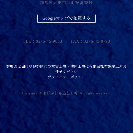
群馬県太田市浜町36番38号
Googleマップで確認する
TEL：0276-45-9033 FAX：0276-45-0790
群馬県太田市や伊勢崎市の左官工事・塗床工事は有限会社布施左工所お
任せください
プライバシーポリシー
Copyright © 有限会社布施左工所. All rights reserved.