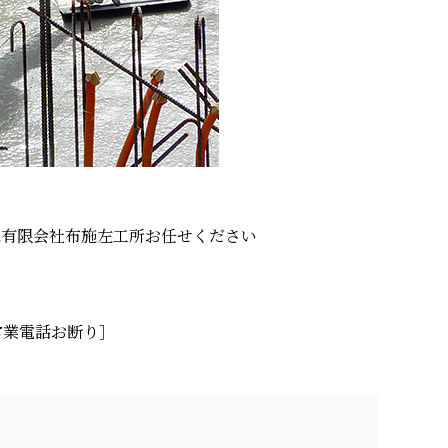
は有限会社布施左工所お任せください
0 ［営業電話お断り］