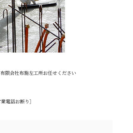
は有限会社布施左工所お任せください
0 ［営業電話お断り］