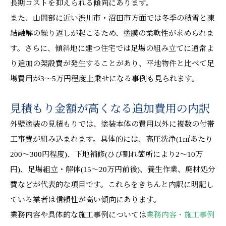
長期コストを抑えられる傾向にあります。
また、山間部に近い渋川市・沼田市方面では冬季の積雪と凍
結融解の繰り返しが起こるため、塗膜の柔軟性が求められま
す。さらに、傾斜地に建つ住宅では足場の組み立てに通常よ
り追加の架設費が発生することがあり、平地物件と比べて足
場費用が3〜5万円程度上乗せになる事例も見られます。
見積もり金額が高くなる追加費用の内訳
外壁塗装の見積もりでは、塗装本体の費用以外に複数の付帯
工事費が組み込まれます。具体的には、高圧洗浄(1㎡あたり
200〜300円程度)、下地補修(ひび割れ箇所により2〜10万
円)、足場組立・解体(15〜20万円前後)、養生作業、廃材処分
費などが代表的な項目です。これらをきちんと内訳に明記し
ている業者は信頼性が高い傾向にあります。
業務内容や具体的な施工事例については
業務内容・施工事例