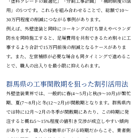
「塗料グレードの最適化」「分割工事計画」「補助制度の活
用」の5つです。これらを組み合わせることで、総額で10〜
30万円程度の削減につながる事例があります。
例えば、外壁塗装と同時にコーキングの打ち替えやベランダ
防水を同時施工すると、足場費用を共有できるため別々に工
事するより合計で15万円前後の削減となるケースがありま
す。また、左官補修が必要な場合も同タイミングで進めるこ
とで、職人の出入りを最小限に抑えられます。
群馬県の工事閑散期を狙った割引活用法
外壁塗装業界では、一般的に春(4〜5月)と秋(9〜10月)が繁忙
期、夏(7〜8月)と冬(12〜2月)が閑散期となります。群馬県内
では特に12月〜2月の冬季が閑散期にあたり、この時期に発
注すると概ね5〜15%程度の値引き交渉が成立しやすい傾向
があります。職人の稼働率が下がる時期だからこそ、業者側