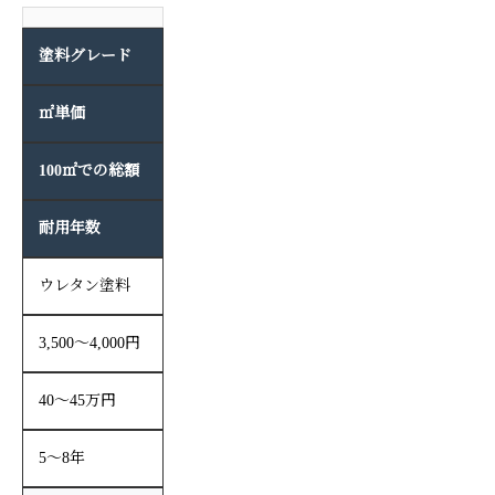
塗料グレード
㎡単価
100㎡での総額
耐用年数
ウレタン塗料
3,500〜4,000円
40〜45万円
5〜8年