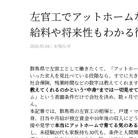
左官工でアットホーム
給料や将来性もわかる
2026.05.04
お知らせ
群馬県で左官工として働きたくて、「アットホー
いった求人を見比べている段階なら、すでに大
社会保険、残業時間などの数字は教えてくれま
教えてくれるのかという“中身”までは一切見せ
ム」という表面条件だけで会社を決め、数ヶ月
ん。
本記事では、群馬県の左官工の相場と、戸建・
身、日当や月給が独立資金や10年後の収入にど
接や見学で
本当にアットホームで育てる気のあ
し、未経験20代も家族持ち30代も、条件と人