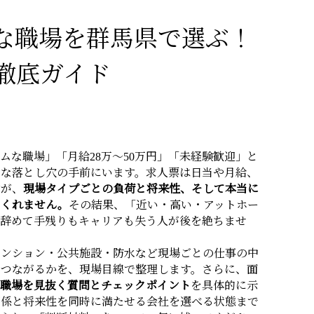
な職場を群馬県で選ぶ！
徹底ガイド
ムな職場」「月給28万〜50万円」「未経験歓迎」と
きな落とし穴の手前にいます。求人票は日当や月給、
すが、
現場タイプごとの負荷と将来性、そして本当に
てくれません。
その結果、「近い・高い・アットホー
で辞めて手残りもキャリアも失う人が後を絶ちませ
マンション・公共施設・防水など現場ごとの仕事の中
うつながるかを、現場目線で整理します。さらに、面
る職場を見抜く質問とチェックポイント
を具体的に示
間関係と将来性を同時に満たせる会社を選べる状態まで